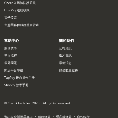
Cherri X 風險防護系統
Link Pay 連結收款
電子發票
生態圈夥伴服務整合計畫
幫助中心
關於我們
服務費率
公司資訊
導入流程
徵才資訊
常見問題
最新消息
開店平台串接​
服務能量登錄
TapPay 後台操作手冊
Shopify 教學手冊
© Cherri Tech, Inc. 2023 | All rights reserved.
資訊安全與揭露事項
/
服務條款
/
隱私權條款
/
合作銀行